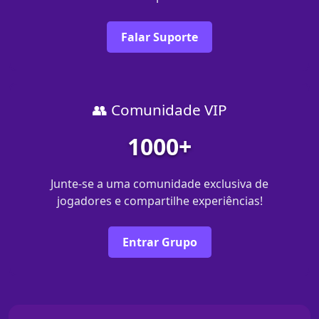
Falar Suporte
👥 Comunidade VIP
1000+
Junte-se a uma comunidade exclusiva de
jogadores e compartilhe experiências!
Entrar Grupo