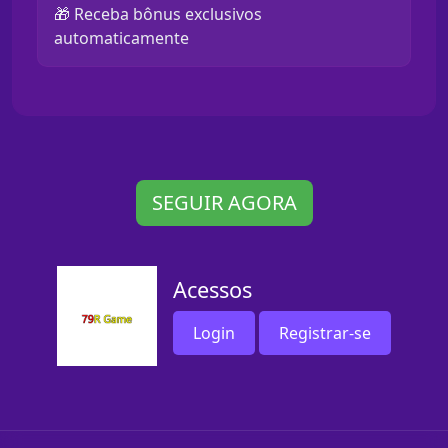
🎁 Receba bônus exclusivos
automaticamente
SEGUIR AGORA
Acessos
Login
Registrar-se