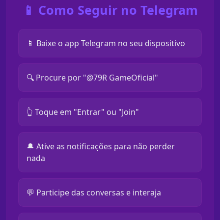
📱 Como Seguir no Telegram
📱 Baixe o app Telegram no seu dispositivo
🔍 Procure por "@79R GameOficial"
👆 Toque em "Entrar" ou "Join"
🔔 Ative as notificações para não perder
nada
💬 Participe das conversas e interaja