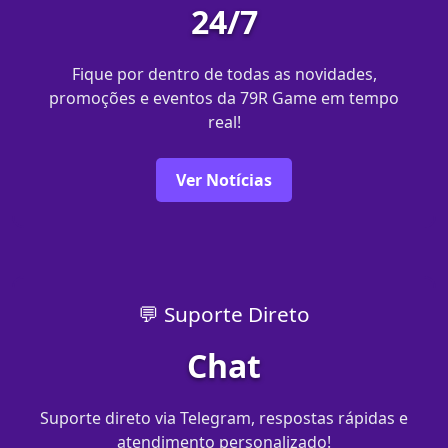
24/7
Fique por dentro de todas as novidades,
promoções e eventos da 79R Game em tempo
real!
Ver Notícias
💬 Suporte Direto
Chat
Suporte direto via Telegram, respostas rápidas e
atendimento personalizado!