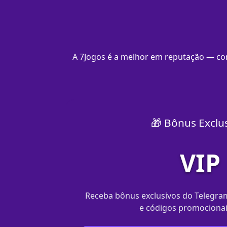
A 7Jogos é a melhor em reputação — com
🎁 Bônus Exclu
VIP
Receba bônus exclusivos do Telegra
e códigos promocionai