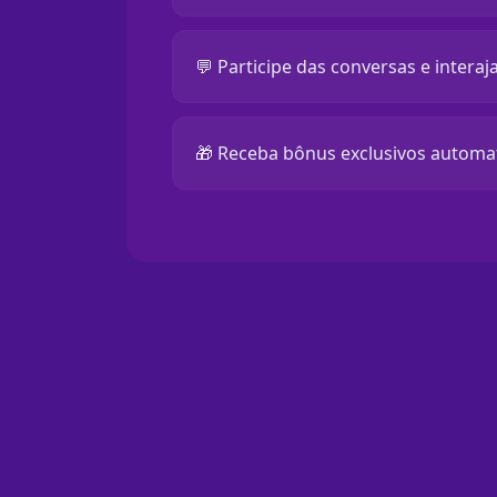
💬 Participe das conversas e interaj
🎁 Receba bônus exclusivos autom