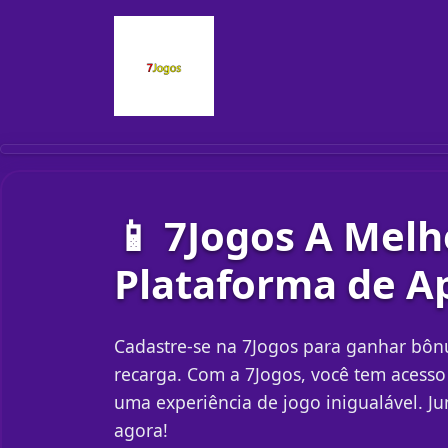
📱 7Jogos A Melh
Plataforma de A
Cadastre-se na 7Jogos para ganhar bôn
recarga. Com a 7Jogos, você tem acesso
uma experiência de jogo inigualável. J
agora!