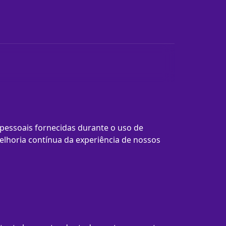
pessoais fornecidas durante o uso de
elhoria contínua da experiência de nossos