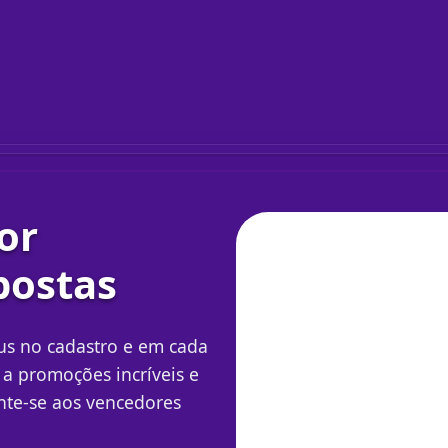
or
postas
us no cadastro e em cada
 a promoções incríveis e
unte-se aos vencedores