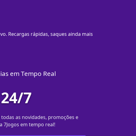
vo. Recargas rápidas, saques ainda mais
cias em Tempo Real
24/7
e todas as novidades, promoções e
a 7Jogos em tempo real!