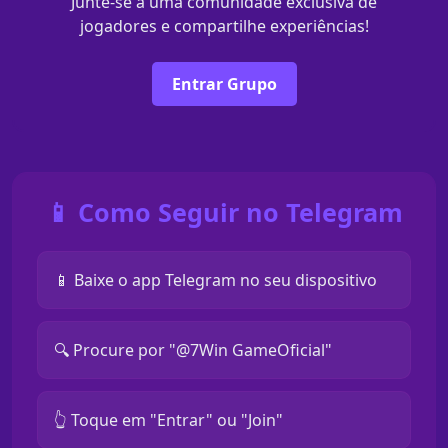
Junte-se a uma comunidade exclusiva de
jogadores e compartilhe experiências!
Entrar Grupo
📱 Como Seguir no Telegram
📱 Baixe o app Telegram no seu dispositivo
🔍 Procure por "@7Win GameOficial"
👆 Toque em "Entrar" ou "Join"