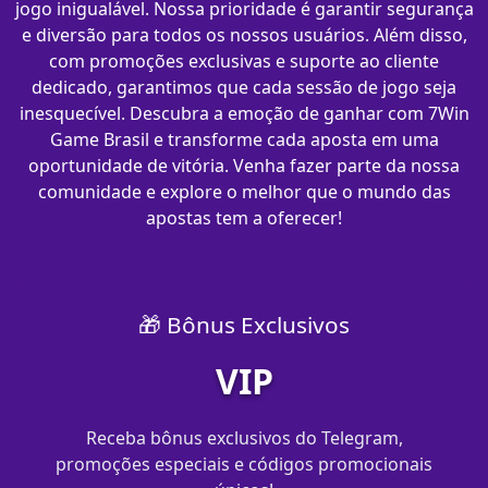
jogo inigualável. Nossa prioridade é garantir segurança
e diversão para todos os nossos usuários. Além disso,
com promoções exclusivas e suporte ao cliente
dedicado, garantimos que cada sessão de jogo seja
inesquecível. Descubra a emoção de ganhar com 7Win
Game Brasil e transforme cada aposta em uma
oportunidade de vitória. Venha fazer parte da nossa
comunidade e explore o melhor que o mundo das
apostas tem a oferecer!
🎁 Bônus Exclusivos
VIP
Receba bônus exclusivos do Telegram,
promoções especiais e códigos promocionais