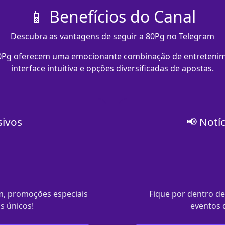
📱 Benefícios do Canal
Descubra as vantagens de seguir a 80Pg no Telegram
80Pg oferecem uma emocionante combinação de entreteni
interface intuitiva e opções diversificadas de apostas.
sivos
📢 Notí
m, promoções especiais
Fique por dentro d
s únicos!
eventos 