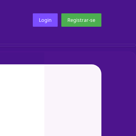
Login
Registrar-se