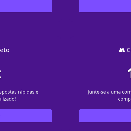
reto
👥 
t
espostas rápidas e
Junte-se a uma com
lizado!
compa
e