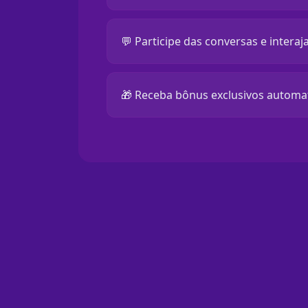
💬 Participe das conversas e interaj
🎁 Receba bônus exclusivos autom