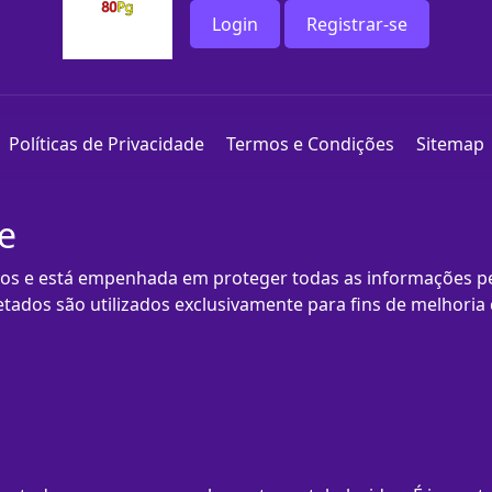
Login
Registrar-se
Políticas de Privacidade
Termos e Condições
Sitemap
de
rios e está empenhada em proteger todas as informações p
tados são utilizados exclusivamente para fins de melhoria