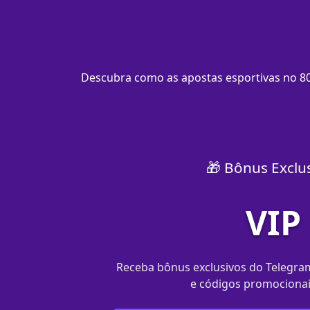
Descubra como as apostas esportivas no 
🎁 Bônus Exclu
VIP
Receba bônus exclusivos do Telegra
e códigos promocionai