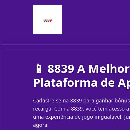
📱 8839 A Melhor
Plataforma de A
Cadastre-se na 8839 para ganhar bônus
recarga. Com a 8839, você tem acesso a
uma experiência de jogo inigualável. J
agora!