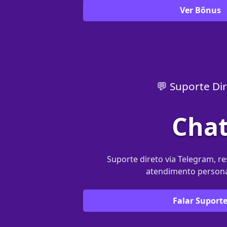
Ver Bônus
💬 Suporte Di
Cha
Suporte direto via Telegram, r
atendimento persona
Falar Suport