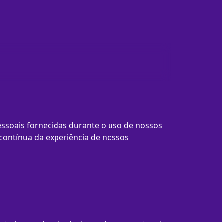
essoais fornecidas durante o uso de nossos
 contínua da experiência de nossos