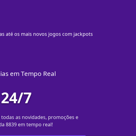
utas até os mais novos jogos com jackpots
cias em Tempo Real
24/7
e todas as novidades, promoções e
da 8839 em tempo real!