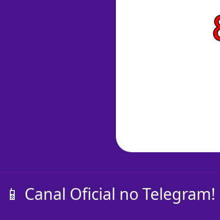
📱 Canal Oficial no Telegram!