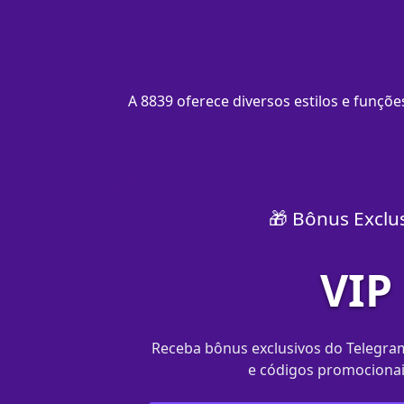
A 8839 oferece diversos estilos e funçõe
🎁 Bônus Exclu
VIP
Receba bônus exclusivos do Telegra
e códigos promocionai