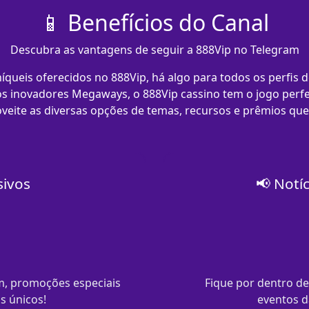
📱 Benefícios do Canal
Descubra as vantagens de seguir a 888Vip no Telegram
ueis oferecidos no 888Vip, há algo para todos os perfis de
 dos inovadores Megaways, o 888Vip cassino tem o jogo perf
oveite as diversas opções de temas, recursos e prêmios qu
sivos
📢 Notí
m, promoções especiais
Fique por dentro d
s únicos!
eventos d