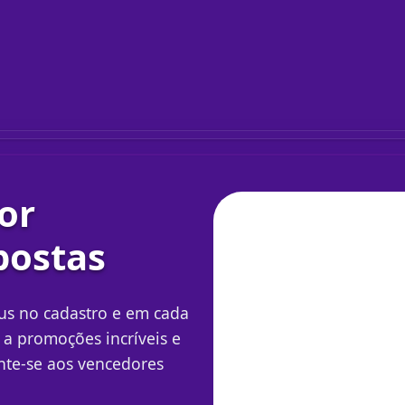
or
postas
us no cadastro e em cada
 a promoções incríveis e
unte-se aos vencedores