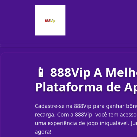
📱 888Vip A Melh
Plataforma de A
Cadastre-se na 888Vip para ganhar bôn
recarga. Com a 888Vip, você tem acesso
uma experiência de jogo inigualável. J
agora!