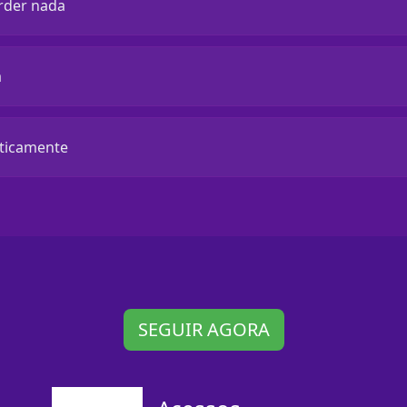
erder nada
a
aticamente
SEGUIR AGORA