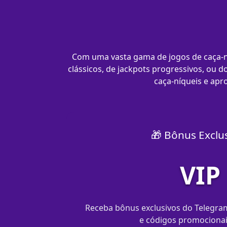
Com uma vasta gama de jogos de caça-níq
clássicos, de jackpots progressivos, ou
caça-níqueis e apr
🎁 Bônus Exclu
VIP
Receba bônus exclusivos do Telegra
e códigos promocionai