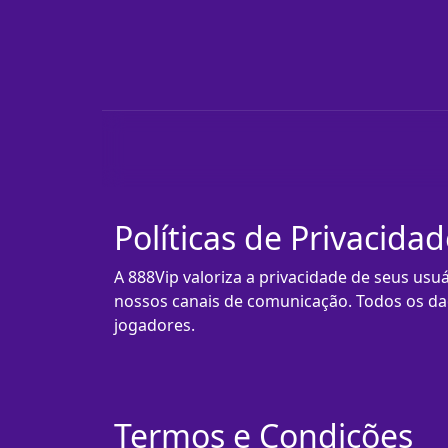
Políticas de Privacida
A 888Vip valoriza a privacidade de seus us
nossos canais de comunicação. Todos os dad
jogadores.
Termos e Condições