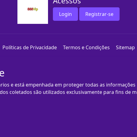
Acessos
Login
Registrar-se
Políticas de Privacidade
Termos e Condições
Sitemap
de
uários e está empenhada em proteger todas as informações 
os coletados são utilizados exclusivamente para fins de m