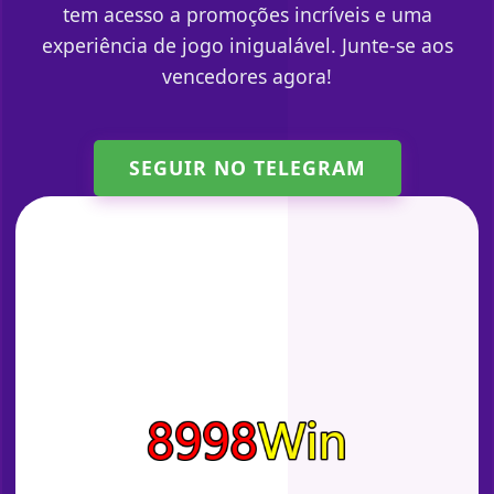
tem acesso a promoções incríveis e uma
experiência de jogo inigualável. Junte-se aos
vencedores agora!
SEGUIR NO TELEGRAM