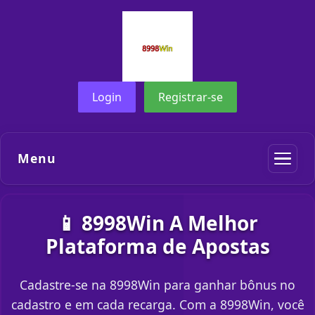
Login
Registrar-se
Menu
📱 8998Win A Melhor
Plataforma de Apostas
Cadastre-se na 8998Win para ganhar bônus no
cadastro e em cada recarga. Com a 8998Win, você