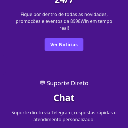
Fique por dentro de todas as novidades,
promoções e eventos da 8998Win em tempo
real!
Ver Notícias
💬 Suporte Direto
Chat
Suporte direto via Telegram, respostas rápidas e
atendimento personalizado!