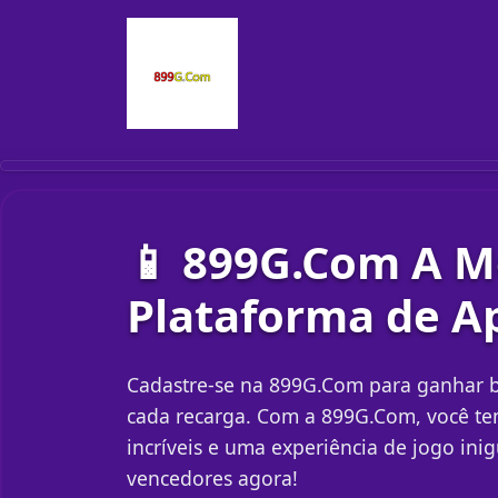
📱 899G.Com A M
Plataforma de A
Cadastre-se na 899G.Com para ganhar 
cada recarga. Com a 899G.Com, você t
incríveis e uma experiência de jogo inig
vencedores agora!