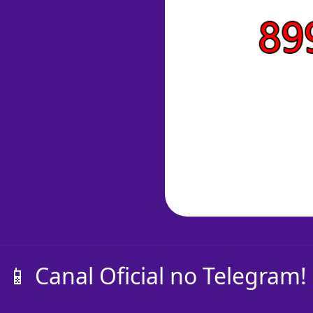
📱 Canal Oficial no Telegram!