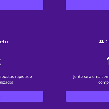
reto
👥 
t
espostas rápidas e
Junte-se a uma com
lizado!
compa
e