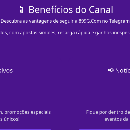
📱 Benefícios do Canal
Descubra as vantagens de seguir a 899G.Com no Telegram
dos, com apostas simples, recarga rápida e ganhos inespe
.
sivos
📢 Notí
m, promoções especiais
Fique por dentro d
s únicos!
eventos da