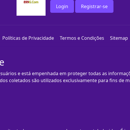
Login
Registrar-se
Políticas de Privacidade
Termos e Condições
Sitemap
de
 usuários e está empenhada em proteger todas as informaçõ
os coletados são utilizados exclusivamente para fins de m