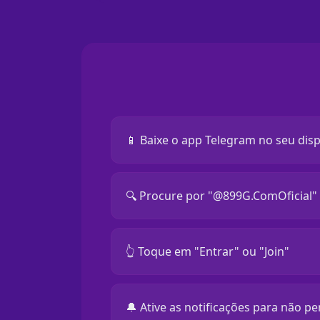
📱 Baixe o app Telegram no seu disp
🔍 Procure por "@899G.ComOficial"
👆 Toque em "Entrar" ou "Join"
🔔 Ative as notificações para não p