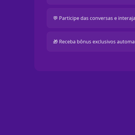
💬 Participe das conversas e interaj
🎁 Receba bônus exclusivos autom