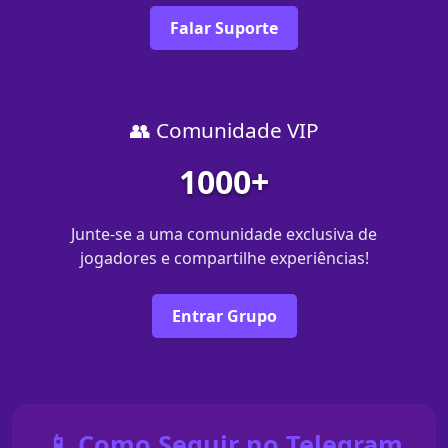
Falar Suporte
👥 Comunidade VIP
1000+
Junte-se a uma comunidade exclusiva de
jogadores e compartilhe experiências!
Entrar Grupo
📱 Como Seguir no Telegram